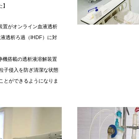
た】
の装置がオンライン血液透
析
血液透析ろ過（IHDF）に対
浄機搭載の透析液溶解装置
粒子侵入を防ぎ清潔な状態
ことができるようになりま