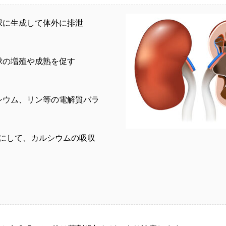
尿に生成して体外に排泄
球の増殖や成熟を促す
シウム、リン等の電解質バラ
Dにして、カルシウムの吸収