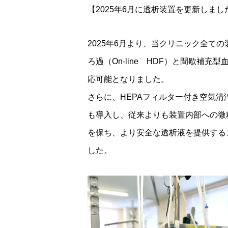
【2025年6月に透析装置を更新しまし
2025年6月より、当クリニック全て
ろ過（On-line HDF）と間歇補充型
応可能となり
ました。
さらに、HEPAフィルター付き空気清
も導入し、
従来よりも装置内部への微
を保ち、より
安全な透析液を提供する
した。